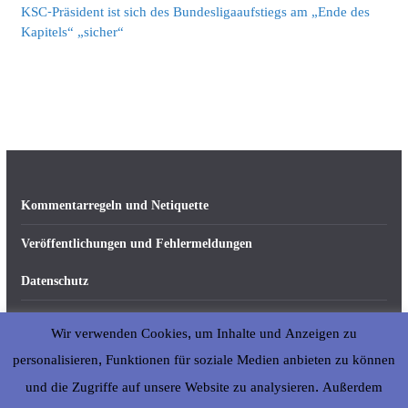
KSC-Präsident ist sich des Bundesligaaufstiegs am „Ende des
Kapitels“ „sicher“
Kommentarregeln und Netiquette
Veröffentlichungen und Fehlermeldungen
Datenschutz
Impressum
Wir verwenden Cookies, um Inhalte und Anzeigen zu
Über abseits-ka.de
personalisieren, Funktionen für soziale Medien anbieten zu können
und die Zugriffe auf unsere Website zu analysieren. Außerdem