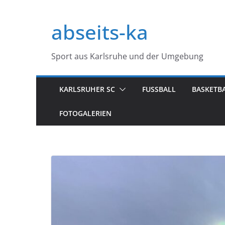
Zum
Inhalt
abseits-ka
springen
Sport aus Karlsruhe und der Umgebung
KARLSRUHER SC
FUSSBALL
BASKETB
FOTOGALERIEN