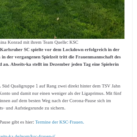
ina Konrad mit ihrem Team Quelle: KSC
Karlsruher SC spielte vor dem Lockdown erfolgreich in der
 in der vergangenen Spielzeit tritt die Frauenmannschaft des
 an. Abseits-ka stellt im Dezember jeden Tag eine Spielerin
L Süd Qualigruppe 1 auf Rang zwei direkt hinter dem TSV Jahn
nto und damit nur einen weniger als der Ligaprimus. Mit fünf
erinnen auf dem besten Weg nach der Corona-Pause sich im
s- und Aufstiegsrunde zu sichern.
Pause gibt es hier:
Termine der KSC-Frauen.
seits-ka.de/team/ksc-frauen-i/