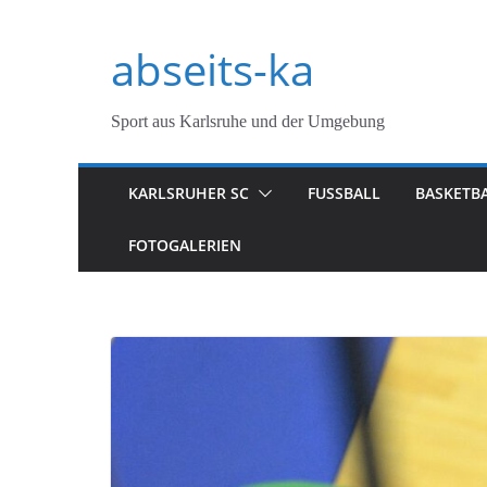
Zum
Inhalt
abseits-ka
springen
Sport aus Karlsruhe und der Umgebung
KARLSRUHER SC
FUSSBALL
BASKETB
FOTOGALERIEN