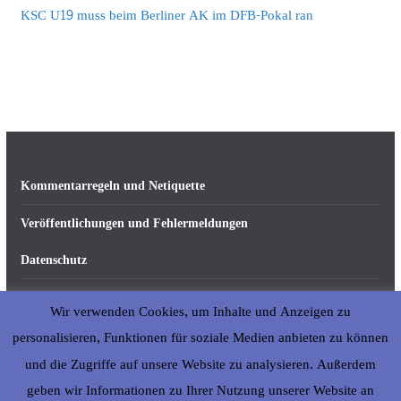
KSC U19 muss beim Berliner AK im DFB-Pokal ran
Kommentarregeln und Netiquette
Veröffentlichungen und Fehlermeldungen
Datenschutz
Impressum
Wir verwenden Cookies, um Inhalte und Anzeigen zu
Über abseits-ka.de
personalisieren, Funktionen für soziale Medien anbieten zu können
und die Zugriffe auf unsere Website zu analysieren. Außerdem
geben wir Informationen zu Ihrer Nutzung unserer Website an