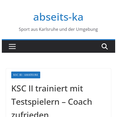
Zum
Inhalt
abseits-ka
springen
Sport aus Karlsruhe und der Umgebung
KSC III / AMATEURE
KSC II trainiert mit
Testspielern – Coach
zufrieden