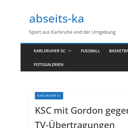
Zum
Inhalt
abseits-ka
springen
Sport aus Karlsruhe und der Umgebung
KARLSRUHER SC
FUSSBALL
BASKETB
FOTOGALERIEN
KARLSRUHER SC
KSC mit Gordon gegen
TV-Übertragungen