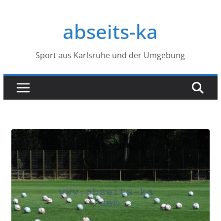
Zum
Inhalt
abseits-ka
springen
Sport aus Karlsruhe und der Umgebung