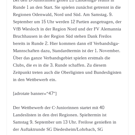
Bei den B-Juniorinnen gehen 26 Landesliga-Teams in
Runde 1 an den Start. Sie spielen zunächst getrennt in die
Regionen Odenwald, Nord und Süd. Am Samstag. 9.
September um 15 Uhr werden 12 Partien ausgetragen, der
VfB Wiesloch in der Region Nord und der FV Alemannia
Bruchhausen in der Region Süd stehen Dank Freilos
bereits in Runde 2. Hier kommen dann elf Verbandsliga-
Mannschaften dazu, Standardtermin ist der 1. November.
Über das ganze Verbandsgebiet spielen erstmals die
Clubs, die es in die 3. Runde schaffen. Zu diesem
Zeitpunkt treten auch die Oberligisten und Bundesligisten
in den Wettbewerb ein.
[adrotate banner=“47″]
Der Wettbewerb der C-Juniorinnen startet mit 40
Landeslisten in den drei Regionen. Spieltermin ist
Samstag 9. September um 13 Uhr. Freilose genießen in
der Auftaktrunde SG Diedesheim/Lohrbach, SG