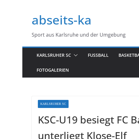
Zum
Inhalt
abseits-ka
springen
Sport aus Karlsruhe und der Umgebung
KARLSRUHER SC
FUSSBALL
BASKETB
FOTOGALERIEN
KARLSRUHER SC
KSC-U19 besiegt FC 
unterliegt Klose-Elf