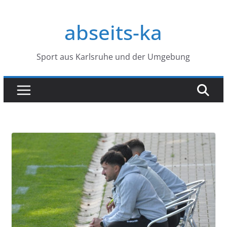
Zum
Inhalt
abseits-ka
springen
Sport aus Karlsruhe und der Umgebung