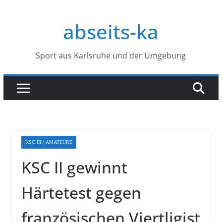
Zum
Inhalt
abseits-ka
springen
Sport aus Karlsruhe und der Umgebung
KSC III / AMATEURE
KSC II gewinnt
Härtetest gegen
französischen Viertligist