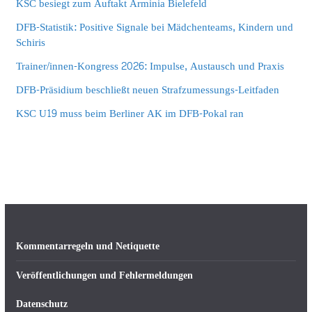
KSC besiegt zum Auftakt Arminia Bielefeld
DFB-Statistik: Positive Signale bei Mädchenteams, Kindern und
Schiris
Trainer/innen-Kongress 2026: Impulse, Austausch und Praxis
DFB-Präsidium beschließt neuen Strafzumessungs-Leitfaden
KSC U19 muss beim Berliner AK im DFB-Pokal ran
Kommentarregeln und Netiquette
Veröffentlichungen und Fehlermeldungen
Datenschutz