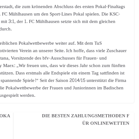
herstadt, die zum krönenden Abschluss des ersten Pokal-Finaltags
. FC Mühlhausen um den Sport-Lines Pokal spielen. Die KSC-
mit 3:1, der 1. FC Mühlhausen setzte sich mit dem gleichen
durch.
eiblichen Pokalwettbewerbe weiter auf. Mit dem TuS
vierten Verein an unserer Seite. Ich hoffe, dass viele Zuschauer
ana, Vorsitzende des bfv-Ausschusses für Frauen- und
 Maex: „Wir freuen uns, dass wir dieses Jahr schon zum fünften
tzen. Dass erstmals alle Endspiele ein einem Tag sattfinden ist
nd spannende Spiele!“ Seit der Saison 2014/15 unterstützt die Firma
, die Pokalwettbewerbe der Frauen und Juniorinnen im Badischen
usgespielt werden.
POKA
DIE BESTEN ZAHLUNGSMETHODEN F
ÜR ONLINEWETTEN