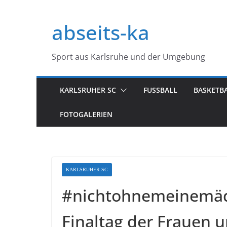
Zum
Inhalt
abseits-ka
springen
Sport aus Karlsruhe und der Umgebung
KARLSRUHER SC
FUSSBALL
BASKETB
FOTOGALERIEN
KARLSRUHER SC
#nichtohnemeinemäde
Finaltag der Frauen 